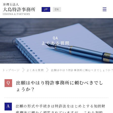
JP
EN
QA
よくある質問
トップページ
よくある質問
出願はやはり特許事務所に頼むべきでしょうか
出願はやはり特許事務所に頼むべきでし
Q
ょうか？
A
出願の形式や手続きは特許法をはじめとする知的財
産権法に細かく規定されていますが、 これら知的