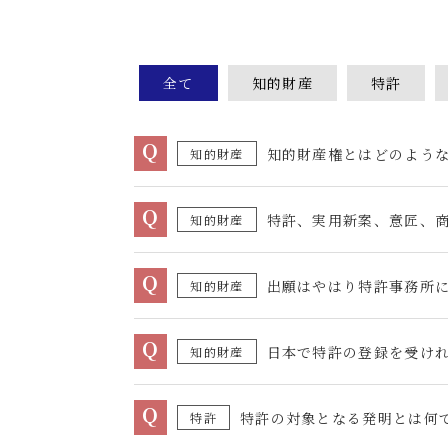
全て
知的財産
特許
Q
知的財産権とはどのよう
知的財産
Q
特許、実用新案、意匠、
知的財産
Q
出願はやはり特許事務所
知的財産
Q
日本で特許の登録を受け
知的財産
Q
特許の対象となる発明とは何
特許