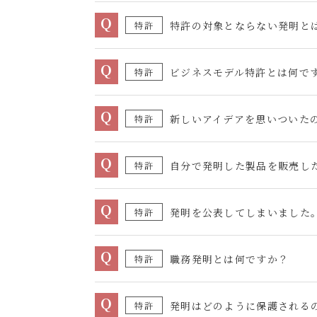
Q
特許の対象とならない発明と
特許
Q
ビジネスモデル特許とは何で
特許
Q
特許
Q
特許
Q
発明を公表してしまいました
特許
Q
職務発明とは何ですか？
特許
Q
発明はどのように保護される
特許