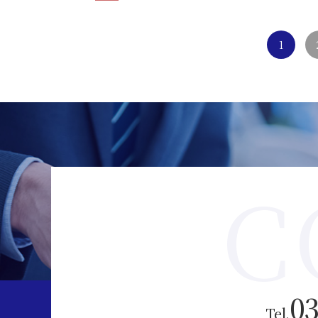
1
C
03
Tel.