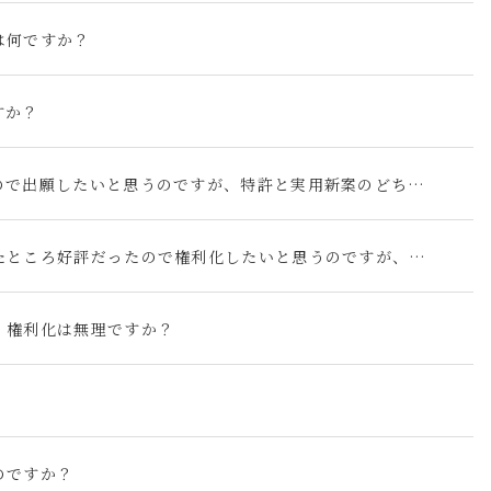
は何ですか？
すか？
新しいアイデアを思いついたので出願したいと思うのですが、特許と実用新案のどちらで出願すべきですか？両者はどのように違うのですか？
自分で発明した製品を販売したところ好評だったので権利化したいと思うのですが、可能ですか？
。権利化は無理ですか？
のですか？