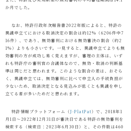
か月でした。
なお、特許行政年次報告書
2022
年版によると、特許の
異議申立てにおける取消決定の割合は約
12%
（
6206
件中
7
16
件）、であり、無効審判における無効審決の割合（約
2
1%
）よりも小さいです。一見すると、異議申立てよりも無
効審判の方が成功し易く見えますが、審理の主体は、いず
れも特許庁の審判官の合議体なので、無効・取消の判断基
準は同じだと思われます。このような割合の差は、おそら
く、異議申立ては、無効審判に比べて申立人の手続負担が
少ないため、取消決定となる見込みが低くとも異議を申し
立てる者が多いためだと思われます。
特許情報プラットフォーム（
J-PlatPat
）で、
2018
年
1
月
1
日～
2022
年
12
月
31
日が審決日である特許の無効審判を
検索する（検索日：
2023
年
6
月
30
日）と、その件数は
460