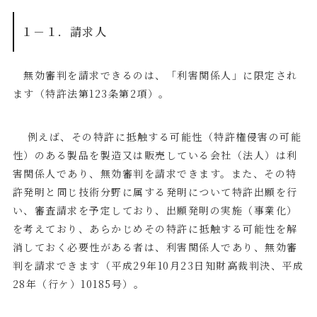
１－１．請求人
無効審判を請求できるのは、「利害関係人」に限定され
ます（特許法第
123
条第
2
項）。
例えば、その特許に抵触する可能性（特許権侵害の可能
性）のある製品を製造又は販売している会社（法人）は利
害関係人であり、無効審判を請求できます。また、その特
許発明と同じ技術分野に属する発明について特許出願を行
い、審査請求を予定しており、出願発明の実施（事業化）
を考えており、あらかじめその特許に抵触する可能性を解
消しておく必要性がある者は、利害関係人であり、無効審
判を請求できます（平成
29
年
10
月
23
日知財高裁判決、平成
28
年（行ケ）
10185
号）。