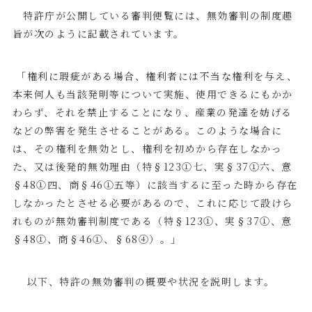
特許庁が公開している審判便覧には、無効審判の制度趣
旨が次のように記載されています。
「権利に瑕疵がある場合、権利者には不当な権利を与え、
本来何人も当該発明等について実施、使用できるにもかか
わらず、それを禁止することになり、産業の発達を妨げる
などの弊害を発生させることがある。このような場合に
は、その権利を無効とし、権利を初めから存在しなかっ
た、又は後発的無効理由（特§
123
①七、実§
37
①六、意
§
48
①四、商§
46
①五等）に該当するに至った時から存在
しなかったとさせる必要があるので、これに応じて設けら
れものが無効審判制度である（特§
123
①、実§
37
①、意
§
48
①、商§
46
①、§
68
④）。」
以下、特許の無効審判の概要や状況を説明します。