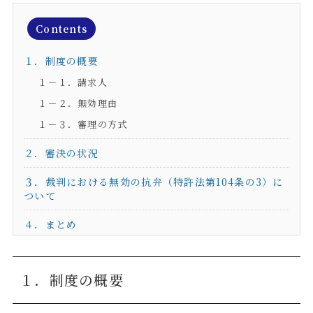
Contents
１．制度の概要
１－１．請求人
１－２．無効理由
１－３．審理の方式
２．審決の状況
３．裁判における無効の抗弁（特許法第
104
条の
3
）に
ついて
４．まとめ
１．制度の概要