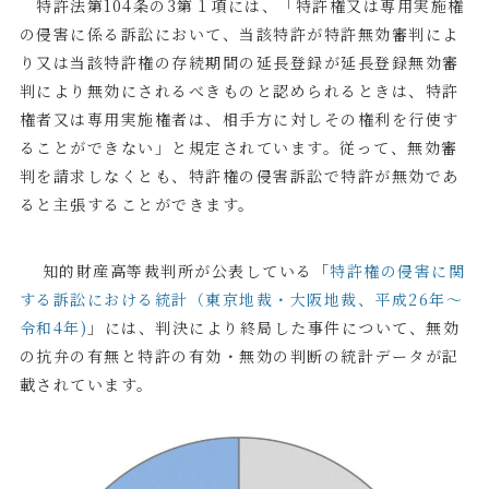
特許法第
104
条の
3
第１項には、「特許権又は専用実施権
の侵害に係る訴訟において、当該特許が特許無効審判によ
り又は当該特許権の存続期間の延長登録が延長登録無効審
判により無効にされるべきものと認められるときは、特許
権者又は専用実施権者は、相手方に対しその権利を行使す
ることができない」と規定されています。従って、無効審
判を請求しなくとも、特許権の侵害訴訟で特許が無効であ
ると主張することができます。
知的財産高等裁判所が公表している「
特許権の侵害に関
する訴訟における統計（東京地裁・大阪地裁、平成
26
年～
令和
4
年
)
」には、判決により終局した事件について、無効
の抗弁の有無と特許の有効・無効の判断の統計データが記
載されています。