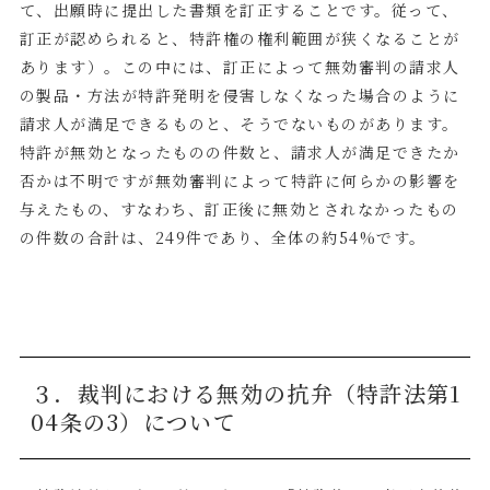
て、出願時に提出した書類を訂正することです。従って、
訂正が認められると、特許権の権利範囲が狭くなることが
あります）。この中には、訂正によって無効審判の請求人
の製品・方法が特許発明を侵害しなくなった場合のように
請求人が満足できるものと、そうでないものがあります。
特許が無効となったものの件数と、請求人が満足できたか
否かは不明ですが無効審判によって特許に何らかの影響を
与えたもの、すなわち、訂正後に無効とされなかったもの
の件数の合計は、
249
件であり、全体の約
54%
です。
３．裁判における無効の抗弁（特許法第
1
04
条の
3
）について