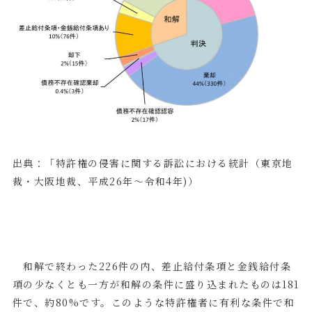
出典：「特許権の侵害に関する訴訟における統計（東京地
裁・大阪地裁、平成
26
年～令和
4
年
)
）
和解で終わった
226
件の内、差止給付条項と金銭給付条
項の少なくとも一方が和解の条件に盛り込まれたものは
181
件で、約
80%
です。このような特許権者に有利な条件で和