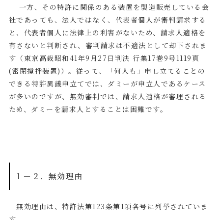
一方、その特許に関係のある装置を製造販売している会
社であっても、法人ではなく、代表者個人が審判請求する
と、代表者個人に法律上の利害がないため、請求人適格を
有さないと判断され、審判請求は不適法として却下されま
す（東京高裁昭和
41
年
9
月
27
日判決 行集
17
巻
9
号
1119
頁
(
密閉撹拌装置
)
）。従って、「何人も」申し立てることの
できる特許異議申立てでは、ダミーが申立人であるケース
が多いのですが、無効審判では、請求人適格が審理される
ため、ダミーを請求人とすることは困難です。
１－２．無効理由
無効理由は、特許法第
123
条第
1
項各号に列挙されていま
す。