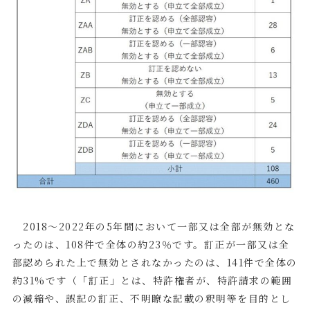
2018
～
2022
年の
5
年間において一部又は全部が無効とな
ったのは、
108
件で全体の約
23
％です。訂正が一部又は全
部認められた上で無効とされなかったのは、
141
件で全体の
約
31%
です（「訂正」とは、特許権者が、特許請求の範囲
の減縮や、誤記の訂正、不明瞭な記載の釈明等を目的とし