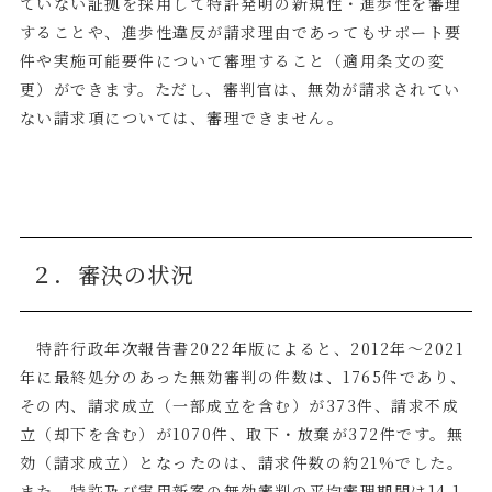
ていない証拠を採用して特許発明の新規性・進歩性を審理
することや、進歩性違反が請求理由であってもサポート要
件や実施可能要件について審理すること（適用条文の変
更）ができます。ただし、審判官は、無効が請求されてい
ない請求項については、審理できません。
２．審決の状況
特許行政年次報告書
2022
年版によると、
2012
年～
2021
年に最終処分のあった無効審判の件数は、
1765
件であり、
その内、請求成立（一部成立を含む）が
373
件、請求不成
立（却下を含む）が
1070
件、取下・放棄が
372
件です。無
効（請求成立）となったのは、請求件数の約
21%
でした。
また、特許及び実用新案の無効審判の平均審理期間は
14.1