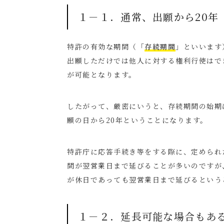
１－１．通常、出願から
20
年
特許の有効な期間（「
存続期間
」といいます
出願しただけでは他人に対する権利行使はで
が可能となります。
したがって、厳密にいうと、存続期間の始期
願の日から
20
年ということになります。
特許庁に応答手続き等をする際に、定められ
間が翌営業日まで延びることが多いのですが
が休日であっても翌営業日まで延びるという
１－２．延長可能な場合もあ