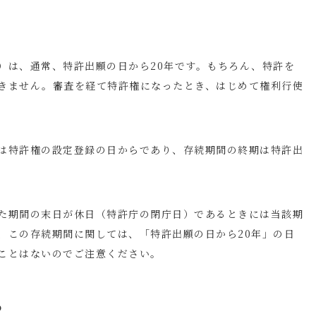
）は、通常、特許出願の日から
20
年です。もちろん、特許を
きません。審査を経て特許権になったとき、はじめて権利行使
は特許権の設定登録の日からであり、存続期間の終期は特許出
た期間の末日が休日（特許庁の閉庁日）であるときには当該期
、この存続期間に関しては、「特許出願の日から
20
年」の日
ことはないのでご注意ください。
る