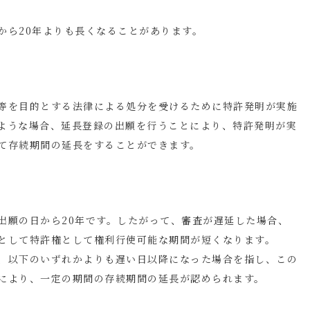
から
20
年よりも長くなることがあります。
等を目的とする法律による処分を受けるために特許発明が実施
ような場合、延長登録の出願を行うことにより、特許発明が実
て存続期間の延長をすることができます。
出願の日から
20
年です。したがって、審査が遅延した場合、
として特許権として権利行使可能な期間が短くなります。
、以下のいずれかよりも遅い日以降になった場合を指し、この
により、一定の期間の存続期間の延長が認められます。