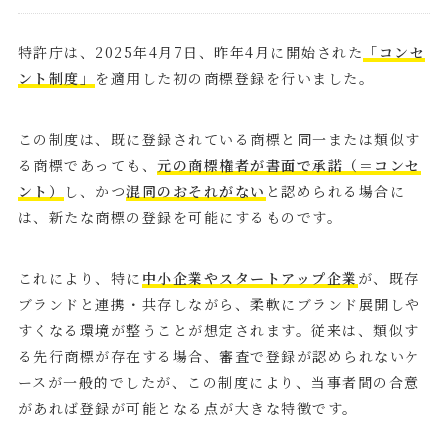
特許庁は、2025年4月7日、
昨年4月に開始された
「コンセ
ント制度」
を適用した初の商標登録を行いました。
この制度は、既に登録されている商標と同一または類似す
る商標であっても、
元の商標権者が書面で承諾（＝コンセ
ント）
し、かつ
混同のおそれがない
と認められる場合に
は、新たな商標の登録を可能にするものです。
これにより、特に
中小企業やスタートアップ企業
が、既存
ブランドと連携・共存しながら、柔軟にブランド展開しや
すくなる環境が整うことが想定されます。従来は、類似す
る先行商標が存在する場合、審査で登録が認められないケ
ースが一般的でしたが、この制度により、当事者間の合意
があれば登録が可能となる点が大きな特徴です。